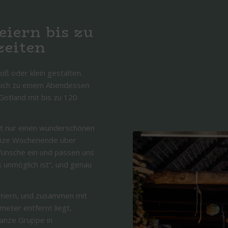
iern bis zu
zeiten
ß oder klein gestalten.
e sich zu einem Abendessen
Gotland mit bis zu 120
ht nur einen wunderschönen
ganze Wochenende über
 Wünsche ein und passen uns
s unmöglich ist“, und genau
immern, und zusammen mit
ometer entfernt liegt,
ganze Gruppe in