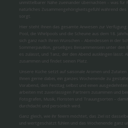
unmittelbarer Nähe zueinander übernachten – was für 
natürliches Zusammengehörigkeitsgefühl während de
sorgt.
Hier steht Ihnen das gesamte Anwesen zur Verfügung: di
Pool, die Whirlpools und die Scheune aus dem 18. Jahrhu
sich ganz nach Ihren Wünschen – Abendessen in der Sc
Sommerpavillon, geselliges Beisammensein unter den
es zulässt, und Tanz, der den Abend ausklingen lässt. A
zusammen und findet seinen Platz.
Unsere Küche setzt auf saisonale Aromen und Zutaten a
Ihnen gerne dabei, ein ganzes Wochenende zu gestal
Vorabend, den Festtag selbst und einen ausgedehnten
arbeiten mit zuverlässigen Partnern zusammen und ber
Fotografen, Musik, Floristen und Trauungsorten – damit
durchdacht und persönlich wird.
Ganz gleich, wie ihr feiern möchtet, das Ziel ist dasselb
und wertgeschätzt fühlen und das Wochenende ganz 