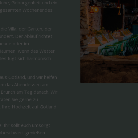
Ruhe, Geborgenheit und ein
s gesamten Wochenendes
e Villa, der Garten, der
ndert. Der Ablauf richtet
heune oder im
 Bäumen, wenn das Wetter
lles fügt sich harmonisch
us Gotland, und wir helfen
ten: das Abendessen am
 Brunch am Tag danach. Wir
aten Sie gerne zu
 Ihre Hochzeit auf Gotland
e: Ihr sollt euch umsorgt
unbeschwert genießen