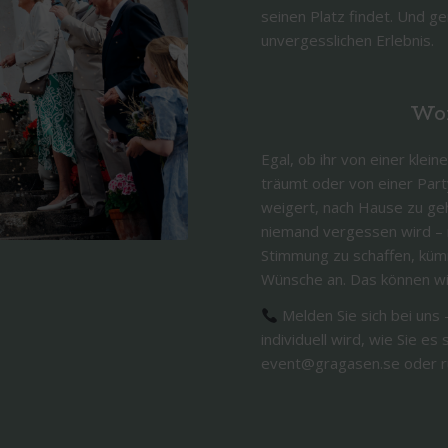
seinen Platz findet. Und 
unvergesslichen Erlebnis.
Wor
Egal, ob ihr von einer klei
träumt oder von einer Party
weigert, nach Hause zu ge
niemand vergessen wird – m
Stimmung zu schaffen, küm
Wünsche an. Das können wi
Melden Sie sich bei uns
individuell wird, wie Sie es
event@gragasen.se oder ru