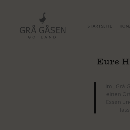
STARTSEITE
KON
Eure H
Im „Grå G
einen Ort
Essen un
las