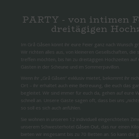
PARTY - von intimen Fe
dreitägigen Hoch
Im Grå Gåsen könnt ihr eure Feier ganz nach Wunsch gro
Wir richten alles aus, von kleineren Gesellschaften, di
treffen möchten, bis hin zu dreitägigen Hochzeiten auf 
Gästen in der Scheune und im Sommerpavillon.
Wenn ihr „Grå Gåsen“ exklusiv mietet, bekommt ihr nic
Ort – ihr erhaltet auch eine Betreuung, die euch das 
begleitet. Wir sind immer für euch da, gehen auf eure
schnell an. Unsere Gäste sagen oft, dass bei uns „nicht
so soll es sich auch anfühlen.
Sie wohnen in unseren 12 individuell eingerichteten Z
unserem Schwesterhotel
Gåsen Out
, das nur einen Kil
bieten wir insgesamt bis zu 70 Betten an. So kann die 