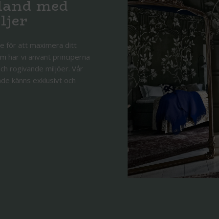
tland med
ljer
e för att maximera ditt
lm
har vi använt principerna
ch rogivande miljöer. Vår
åde känns exklusivt och