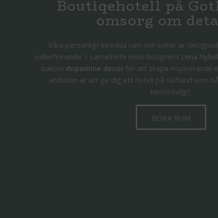
Boutiqehotell på Go
omsorg om deta
Våra personligt inredda rum och sviter är designad
välbefinnande. I samarbete med designern
Lena Nyho
bakom
dopamine decor
för att skapa inspirerande o
ambition är att ge dig ett hotell på Gotland som b
hemtrevligt.
BOKA RUM