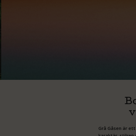
MOONICA MAC LIVE PÅ GR
Den 5 augusti välkomnar vi Moonica Mac til
MER OM KONSERTEN
B
v
Grå Gåsen är ett
karaktär, stilre