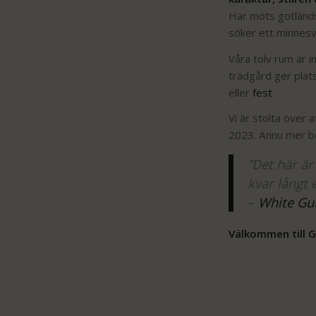
Här möts gotländs
söker ett minnesv
Våra tolv rum är 
trädgård ger plat
eller
fest
.
Vi är stolta över a
2023. Ännu mer bet
”Det här är
kvar långt 
–
White Gu
Välkommen till G