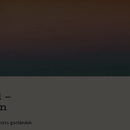
 nära än det storslagna.
 –
en
 möts gotländsk