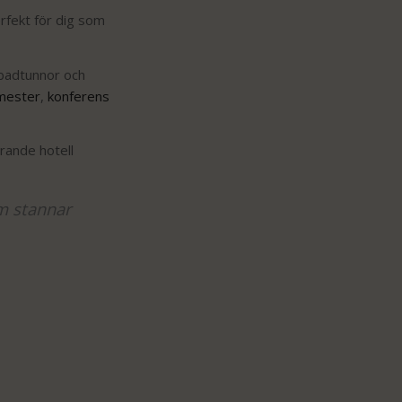
rfekt för dig som
 badtunnor och
mester
,
konferens
rande hotell
om stannar