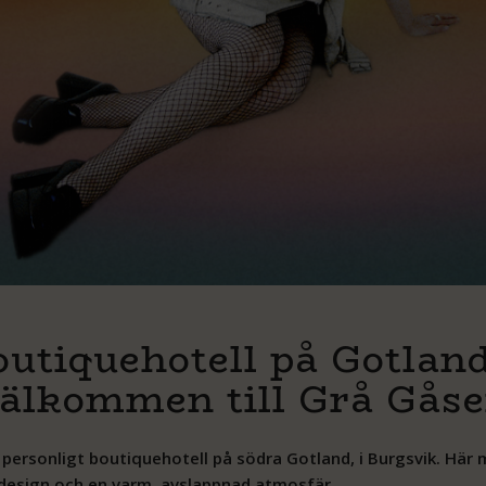
Å GÅSEN
l Grå Gåsen för en sommarkväll som lutar mer åt det
outiquehotell på Gotland
älkommen till Grå Gås
 personligt boutiquehotell på södra Gotland, i Burgsvik. Här
n design och en varm, avslappnad atmosfär.