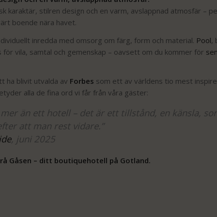
k karaktär, stilren design och en varm, avslappnad atmosfär – pe
ärt boende nära havet.
individuellt inredda med omsorg om färg, form och material.
Pool
,
s för vila, samtal och gemenskap – oavsett om du kommer för
se
tt ha blivit utvalda av
Forbes
som ett av världens tio mest inspire
yder alla de fina ord vi får från våra gäster:
 mer än ett hotell – det är ett tillstånd, en känsla, s
efter att man rest vidare.”
ide
, juni 2025
rå Gåsen – ditt boutiquehotell på Gotland.