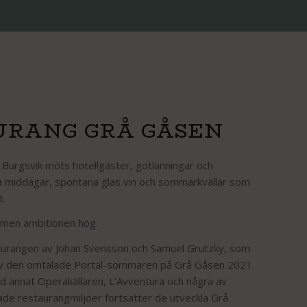
URANG GRÅ GÅSEN
Burgsvik möts hotellgäster, gotlänningar och
a middagar, spontana glas vin och sommarkvällar som
t.
 men ambitionen hög.
urangen av Johan Svensson och Samuel Grutzky, som
l av den omtalade Portal-sommaren på Grå Gåsen 2021.
d annat Operakällaren, L’Avventura och några av
de restaurangmiljöer fortsätter de utveckla Grå